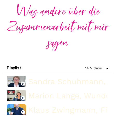
Was andere über die
Zusammenarbeit mit mir
sagen
Playlist
14 Videos
Sandra Schuhmann, Ver
Marion Lange, Wunder
Klaus Zwingmann, Fina