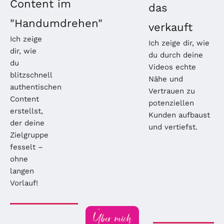
Content im
das
"Handumdrehen"
verkauft
Ich zeige
Ich zeige dir, wie
dir, wie
du durch deine
du
Videos echte
blitzschnell
Nähe und
authentischen
Vertrauen zu
Content
potenziellen
erstellst,
Kunden aufbaust
der deine
und vertiefst.
Zielgruppe
fesselt –
ohne
langen
Vorlauf!
Über mich