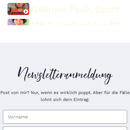
Gabriele Pauli, Sportvo
Mit 1. Werbevideo 60 
Markus Gyhammer
Sonia Bellisario, Poten
Newsletteranmeldung
Daniela Wiegner, Ther
Reina Kamprath
Post von mir? Nur, wenn es wirklich poppt. Aber für die Fälle
lohnt sich dein Eintrag:
Heike Oppermann
Bettina Kempf