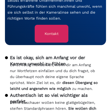
Selbst erfahrene Unternehmer:innen und
Führungskräfte fühlen sich manchmal unwohl, wenn
sie sich selbst in der Kameralinse sehen und die
richtigen Worte finden sollen.
Kontakt
Es ist okay, sich am Anfang vor der
Kamera unwohl zu fühlen.
Es ist völlig menschlich, wenn dir am Anfang
nur Wortfetzen einfallen und du dich fragst, ob
du überhaupt noch deine eigene Sprache
sprichst. Mein Ziel ist es, dir
diesen Übergang so
leicht und angenehm wie möglich
zu machen.
Authentisch ist so viel wichtiger als
perfekt.
Deine Zuschauer wollen keine glattgebügelten,
steifen Standardphrasen hören.
Sie wollen dich