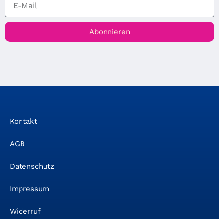
Sabine Guardian
Abonnieren
Susanne Ehmann
Bachitar Kaur Karle- 
Kontakt
AGB
Datenschutz
Impressum
Widerruf